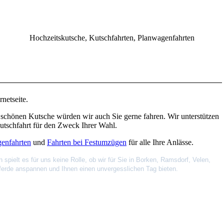
Hochzeitskutsche, Kutschfahrten, Planwagenfahrten
rnetseite.
 schönen Kutsche würden wir auch Sie gerne fahren. Wir unterstützen
Kutschfahrt für den Zweck Ihrer Wahl.
enfahrten
und
Fahrten bei Festumzügen
für alle Ihre Anlässe.
pielt es für uns keine Rolle, ob wir für Sie in Borken, Ramsdorf, Velen,
ferde anspannen und Ihnen einen unvergesslichen Tag bieten.